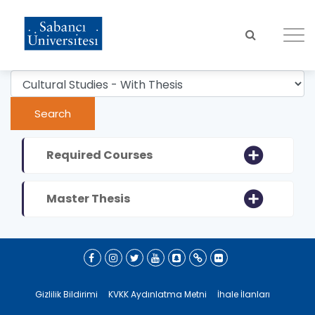
Skip
to
main
content
Required Courses
Master Thesis
Gizlilik Bildirimi
KVKK Aydınlatma Metni
İhale İlanları