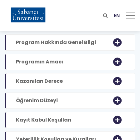
Skip
to
main
EN
content
Program Hakkında Genel Bilgi
Programın Amacı
Kazanılan Derece
Öğrenim Düzeyi
Kayıt Kabul Koşulları
Yeterlilik Koşulları ve Kuralları