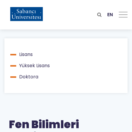
Skip
to
main
EN
content
Lisans
Main
Yüksek Lisans
navigation
Doktora
Fen Bilimleri