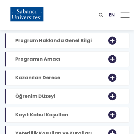
Skip
to
main
EN
content
Program Hakkında Genel Bilgi
Programın Amacı
Kazanılan Derece
Öğrenim Düzeyi
Kayıt Kabul Koşulları
Yeterlilik Koşulları ve Kuralları