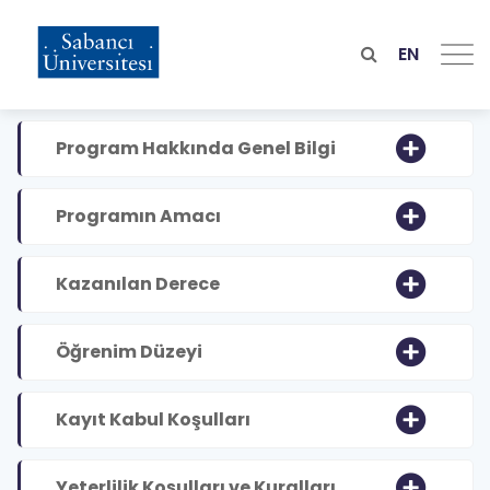
Skip
to
main
EN
content
Program Hakkında Genel Bilgi
Programın Amacı
Kazanılan Derece
Öğrenim Düzeyi
Kayıt Kabul Koşulları
Yeterlilik Koşulları ve Kuralları