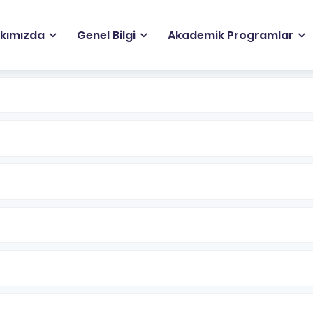
ain
kımızda
Genel Bilgi
Akademik Programlar
avigation