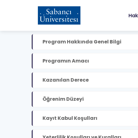
Skip
to
M
main
Hak
content
n
Program Hakkında Genel Bilgi
Programın Amacı
Kazanılan Derece
Öğrenim Düzeyi
Kayıt Kabul Koşulları
Yeterlilik Koşulları ve Kuralları